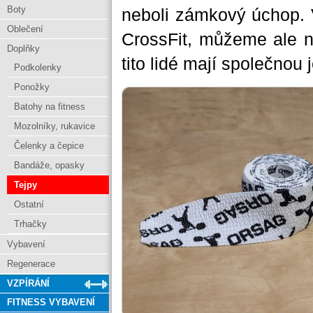
Boty
neboli zámkový úchop. V
Oblečení
CrossFit, můžeme ale naj
Doplňky
tito lidé mají společnou 
Podkolenky
Ponožky
Batohy na fitness
Mozolníky, rukavice
Čelenky a čepice
Bandáže, opasky
Tejpy
Ostatní
Trhačky
Vybavení
Regenerace
VZPÍRÁNÍ
FITNESS VYBAVENÍ