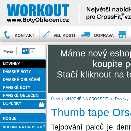
KONTAKT
VELIKOSTI
DOPRAVA
Máme nový esh
Kč
€
koupíte p
NOVINKY
Stačí kliknout na 
DÁMSKÉ BOTY
DÁMSKÉ OBLEČENÍ
PÁNSKÉ BOTY
PÁNSKÉ OBLEČENÍ
Úvod
/
VHODNÉ NA CROSSFIT
>
Doplňky
DOPLŇKY
Thumb tape Orság
ROGUE
Tejpování palců je denní
®
VHODNÉ NA CROSSFIT