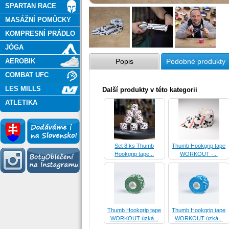
SPARTAN RACE
MASÁŽNÍ POMŮCKY
KOMPRESNÍ PRÁDLO
JÓGA
AEROBIK
Popis
Podobné produkty
COMBAT UFC
LES MILLS
Další produkty v této kategorii
ATLETIKA
Set 8 ks Thumb
Thumb Hookgrip tape
Hookgrip tape...
WORKOUT -...
Thumb Hookgrip tape
Thumb Hookgrip tape
WORKOUT úzká...
WORKOUT úzká...