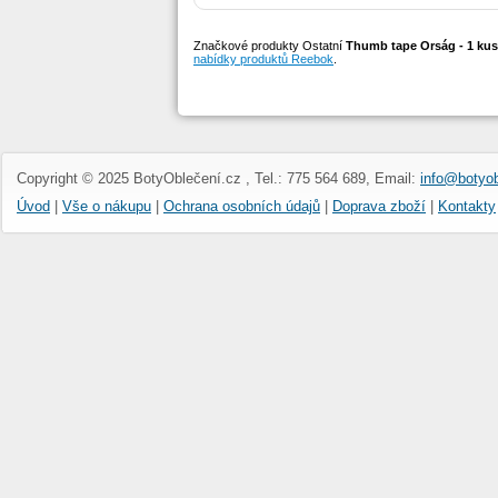
Značkové produkty Ostatní
Thumb tape Orság - 1 kus 
nabídky produktů Reebok
.
Gymbox thumb tape
úzká 32 ks -...
Copyright © 2025 BotyOblečení.cz , Tel.: 775 564 689, Email:
info@botyob
Úvod
|
Vše o nákupu
|
Ochrana osobních údajů
|
Doprava zboží
|
Kontakty