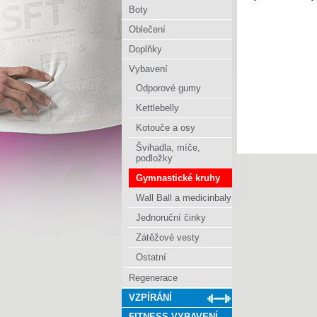
Boty
Oblečení
Doplňky
Vybavení
Odporové gumy
Kettlebelly
Kotouče a osy
Švihadla, míče,
podložky
Gymnastické kruhy
Wall Ball a medicinbaly
Jednoruční činky
Zátěžové vesty
Ostatní
Regenerace
VZPÍRÁNÍ
FITNESS VYBAVENÍ