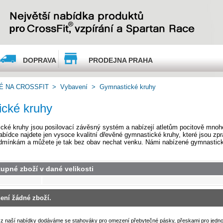
DOPRAVA
PRODEJNA PRAHA
É NA CROSSFIT
>
Vybavení
>
Gymnastické kruhy
cké kruhy
ké kruhy jsou posilovací závěsný systém a nabízejí atletům pocitově mnohe
abídce najdete jen vysoce kvalitní dřevěné gymnastické kruhy, které jsou zpr
dmínkám a můžete je tak bez obav nechat venku. Námi nabízené gymnastické
tupné zboží v dané velikosti
není žádné zboží.
z naší nabídky dodáváme se stahováky pro omezení přebytečné pásky, přeskami pro jedno