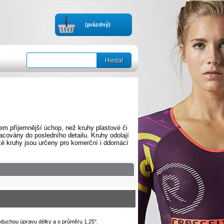
(prázdný)
m příjemnější úchop, než kruhy plastové či
acovány do posledního detailu. Kruhy odolají
 kruhy jsou určeny pro komerční i ddomácí
duchou úpravu délky a o průměru 1.25".