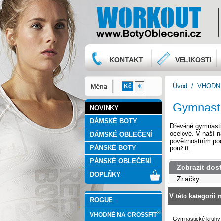
KONTAKT
VELIKOSTI
Úvod
/
VHODN
Kč
€
Gymnasti
NOVINKY
DÁMSKÉ BOTY
Dřevěné gymnastic
ocelové. V naší n
DÁMSKÉ OBLEČENÍ
povětrnostním po
PÁNSKÉ BOTY
použití.
PÁNSKÉ OBLEČENÍ
Zobrazit dos
DOPLŇKY
Značky
V této kategorii 
ROGUE
®
VHODNÉ NA CROSSFIT
Gymnastické kruhy 