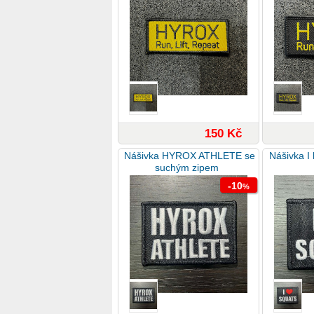
150 Kč
Nášivka HYROX ATHLETE se
Nášivka I
suchým zipem
-10
%