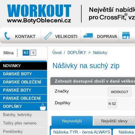
KONTAKT
VELIKOSTI
DOPRAVA
Úvod
/
DOPLŇKY
>
Nášivky
Kč
€
Nášivky na suchý zip
NOVINKY
DÁMSKÉ BOTY
Zobrazit dostupné zboží v dané velikos
DÁMSKÉ OBLEČENÍ
PÁNSKÉ BOTY
Značky
WORKOUT
PÁNSKÉ OBLEČENÍ
Doplňky
N SZ
DOPLŇKY
Batohy, ledvinky
Nejnovější
Největší slevy
Tašky přes rameno
Peněženky
Nášivka TYR - černá ALWAYS
Nášivka