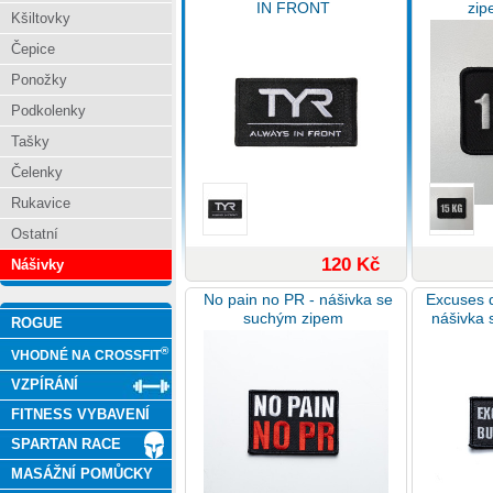
IN FRONT
zip
Kšiltovky
Čepice
Ponožky
Podkolenky
Tašky
Čelenky
Rukavice
Ostatní
120 Kč
Nášivky
No pain no PR - nášivka se
Excuses d
suchým zipem
nášivka
ROGUE
®
VHODNÉ NA CROSSFIT
VZPÍRÁNÍ
FITNESS VYBAVENÍ
SPARTAN RACE
MASÁŽNÍ POMŮCKY