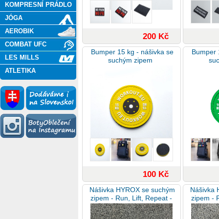
KOMPRESNÍ PRÁDLO
JÓGA
AEROBIK
200 Kč
COMBAT UFC
Bumper 15 kg - nášivka se
Bumper 1
LES MILLS
suchým zipem
su
ATLETIKA
100 Kč
Nášivka HYROX se suchým
Nášivka
zipem - Run, Lift, Repeat -
zipem - R
žlutá