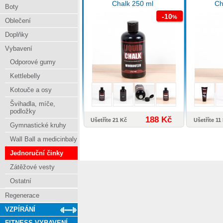
Chalk 250 ml
Ch
Boty
-10
%
Oblečení
Doplňky
Vybavení
Odporové gumy
Kettlebelly
Kotouče a osy
Švihadla, míče,
podložky
188 Kč
Ušetříte 21 Kč
Ušetříte 11
Gymnastické kruhy
Wall Ball a medicinbaly
Jednoruční činky
Zátěžové vesty
Ostatní
Regenerace
VZPÍRÁNÍ
FITNESS VYBAVENÍ