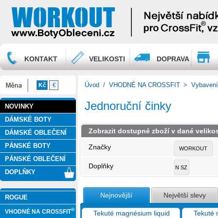
KONTAKT
VELIKOSTI
DOPRAVA
Úvod
/
VHODNÉ NA CROSSFIT
>
Vybaven
Kč
€
Jednoruční činky
NOVINKY
DÁMSKÉ BOTY
Zobrazit dostupné zboží v dané velikos
DÁMSKÉ OBLEČENÍ
PÁNSKÉ BOTY
Značky
WORKOUT
PÁNSKÉ OBLEČENÍ
Doplňky
N SZ
DOPLŇKY
Nejnovější
Největší slevy
ROGUE
®
VHODNÉ NA CROSSFIT
Tekuté magnésium liquid
Tekuté 