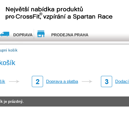
DOPRAVA
PRODEJNA PRAHA
upní košík
košík
šík
Doprava a platba
Dodací
k je prázdný.