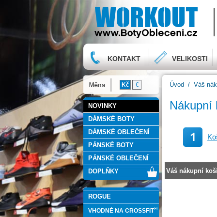
KONTAKT
VELIKOSTI
Úvod
/
Váš nák
Kč
€
Nákupní 
NOVINKY
DÁMSKÉ BOTY
DÁMSKÉ OBLEČENÍ
Ko
PÁNSKÉ BOTY
PÁNSKÉ OBLEČENÍ
Váš nákupní koší
DOPLŇKY
ROGUE
®
VHODNÉ NA CROSSFIT