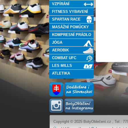
VZPÍRÁNÍ
FITNESS VYBAVENÍ
SPARTAN RACE
MASÁŽNÍ POMŮCKY
KOMPRESNÍ PRÁDLO
JÓGA
AEROBIK
COMBAT UFC
LES MILLS
ATLETIKA
Copyright © 2025 BotyOblečení.cz , Tel.: 77