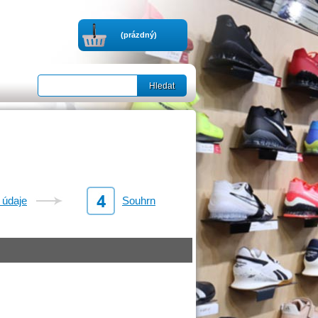
(prázdný)
 údaje
Souhrn