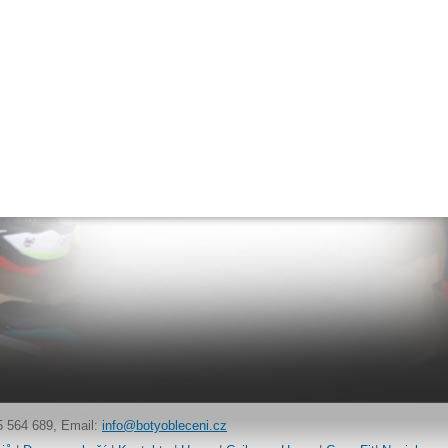
5 564 689, Email:
info@botyobleceni.cz