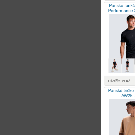
Pánské funkční
Performance 
Ušetříte 79 Kč
Pánské tričko P
AW25 -