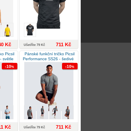
40 Kč
711 Kč
Ušetříte 79 Kč
o Picsil
Pánské funkční tričko Picsil
 světle
Performance SS26 - šedivé
-10
-10
%
%
11 Kč
711 Kč
Ušetříte 79 Kč