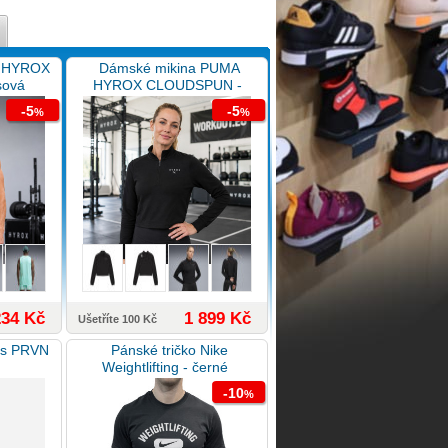
A HYROX
Dámské mikina PUMA
sová
HYROX CLOUDSPUN -
černá
-5
-5
%
%
234 Kč
1 899 Kč
Ušetříte 100 Kč
tes PRVN
Pánské tričko Nike
Weightlifting - černé
-10
%