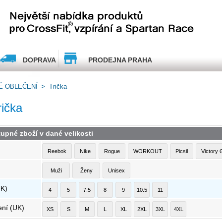
DOPRAVA
PRODEJNA PRAHA
É OBLEČENÍ
>
Trička
rička
tupné zboží v dané velikosti
Reebok
Nike
Rogue
WORKOUT
Picsil
Victory 
Muži
Ženy
Unisex
UK)
4
5
7.5
8
9
10.5
11
ení (UK)
XS
S
M
L
XL
2XL
3XL
4XL