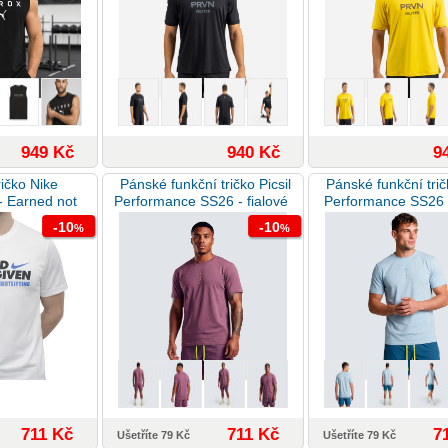
949 Kč
940 Kč
9
ičko Nike
Pánské funkční tričko Picsil
Pánské funkční tričk
 - Earned not
Performance SS26 - fialové
Performance SS26 -
- bílé
modré
-10
-10
%
%
711 Kč
711 Kč
7
Ušetříte 79 Kč
Ušetříte 79 Kč