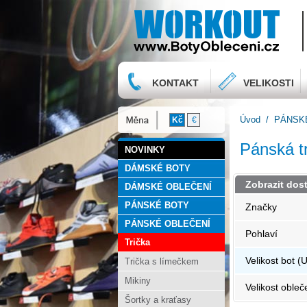
KONTAKT
VELIKOSTI
Úvod
/
PÁNSK
Kč
€
Pánská t
NOVINKY
DÁMSKÉ BOTY
Zobrazit dos
DÁMSKÉ OBLEČENÍ
PÁNSKÉ BOTY
Značky
PÁNSKÉ OBLEČENÍ
Pohlaví
Trička
Velikost bot (
Trička s límečkem
Mikiny
Velikost obleč
Šortky a kraťasy