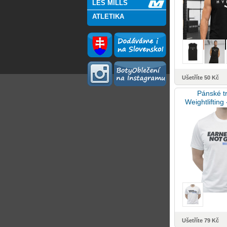
LES MILLS
ATLETIKA
Ušetříte 50 Kč
Pánské tr
Weightlifting
given 
Ušetříte 79 Kč