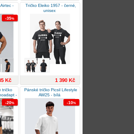
Airtec -
Tričko Eleiko 1957 - černé,
unisex
-35
%
35 Kč
1 390 Kč
 tričko
Pánské tričko Picsil Lifestyle
oadapt -
AW25 - bílá
-20
-10
%
%