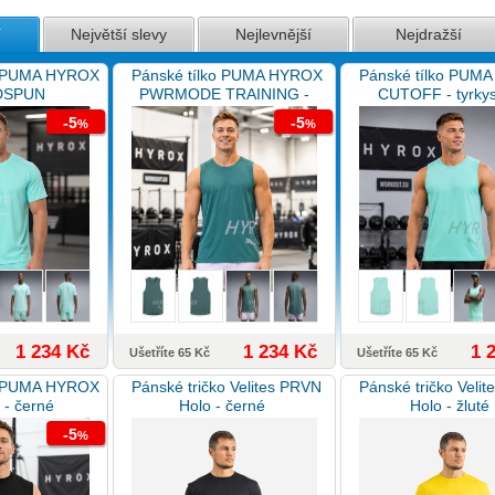
í
Největší slevy
Nejlevnější
Nejdražší
o PUMA HYROX
Pánské tílko PUMA HYROX
Pánské tílko PUM
DSPUN
PWRMODE TRAINING -
CUTOFF - tyrky
- tyrkysová
zelené
-5
-5
%
%
1 234 Kč
1 234 Kč
1 
Ušetříte 65 Kč
Ušetříte 65 Kč
X PUMA HYROX
Pánské tričko Velites PRVN
Pánské tričko Veli
- černé
Holo - černé
Holo - žluté
-5
%