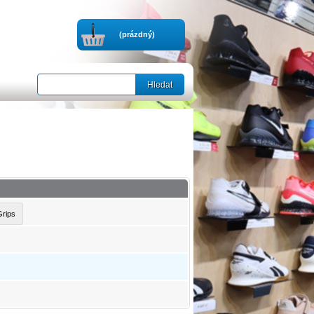
(prázdný)
Grips