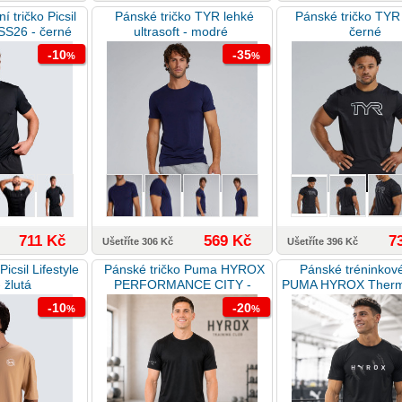
 tričko Picsil
Pánské tričko TYR lehké
Pánské tričko TYR 
SS26 - černé
ultrasoft - modré
černé
-10
-35
%
%
711 Kč
569 Kč
7
Ušetříte 306 Kč
Ušetříte 396 Kč
icsil Lifestyle
Pánské tričko Puma HYROX
Pánské tréninkové
 žlutá
PERFORMANCE CITY -
PUMA HYROX Therm
černé
černé
-10
-20
%
%