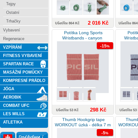
Tejpy
Ostatní
Trhačky
2 016 Kč
Ušetříte 864 Kč
Ušetříte 86
Vybavení
Potítka Long Sports
Potít
Wristbands - canyon
Wristb
Regenerace
-15
%
VZPÍRÁNÍ
FITNESS VYBAVENÍ
SPARTAN RACE
MASÁŽNÍ POMŮCKY
KOMPRESNÍ PRÁDLO
JÓGA
AEROBIK
COMBAT UFC
298 Kč
Ušetříte 53 Kč
Ušetříte 53
LES MILLS
Thumb Hookgrip tape
Thumb
ATLETIKA
WORKOUT úzká - délka 7 m
WORKOUT 
(modrá)
-5
%