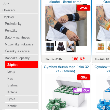
dlouhé - černé camo
Ora
Boty
-25
%
Oblečení
Doplňky
Podkolenky
Ponožky
Batohy na fitness
Mozolníky, rukavice
Čelenky a čepice
Bandáže, opasky
188 Kč
Ušetříte 63 Kč
Ušetříte 63
Zápěstí
Gymbox thumb tape úzká 32
Gymbox t
ks - (zelená)
ks
Lokty
-30
%
Pas
Stehna
Kolena
Lýtka
Kotník