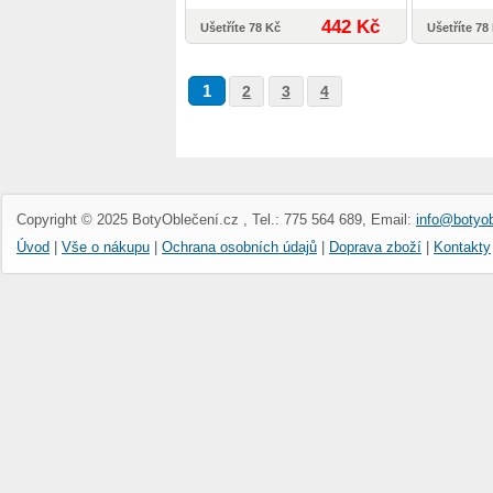
442 Kč
Ušetříte 78 Kč
Ušetříte 78
1
2
3
4
Copyright © 2025 BotyOblečení.cz , Tel.: 775 564 689, Email:
info@botyob
Úvod
|
Vše o nákupu
|
Ochrana osobních údajů
|
Doprava zboží
|
Kontakty