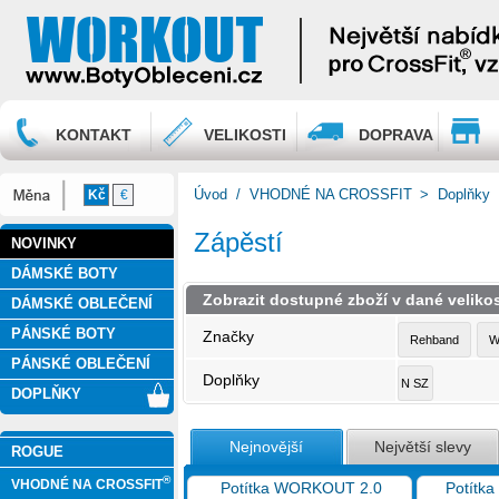
KONTAKT
VELIKOSTI
DOPRAVA
Úvod
/
VHODNÉ NA CROSSFIT
>
Doplňky
Kč
€
Zápěstí
NOVINKY
DÁMSKÉ BOTY
Zobrazit dostupné zboží v dané velikos
DÁMSKÉ OBLEČENÍ
PÁNSKÉ BOTY
Značky
Rehband
W
PÁNSKÉ OBLEČENÍ
Doplňky
N SZ
DOPLŇKY
Nejnovější
Největší slevy
ROGUE
®
VHODNÉ NA CROSSFIT
Potítka WORKOUT 2.0
Potítk