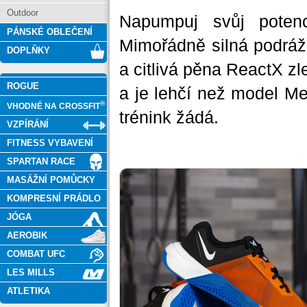
Outdoor
Napumpuj svůj poten
PÁNSKÉ OBLEČENÍ
Mimořádně silná podrážka
DOPLŇKY
a citlivá pěna ReactX zl
ROGUE
a je lehčí než model Me
®
VHODNÉ NA CROSSFIT
trénink žádá.
VZPÍRÁNÍ
FITNESS VYBAVENÍ
SPARTAN RACE
MASÁŽNÍ POMŮCKY
KOMPRESNÍ PRÁDLO
JÓGA
AEROBIK
COMBAT UFC
LES MILLS
ATLETIKA