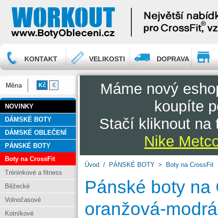
KONTAKT
VELIKOSTI
DOPRAVA
Máme nový esh
Kč
€
koupíte p
NOVINKY
Stačí kliknout na
DÁMSKÉ BOTY
DÁMSKÉ OBLEČENÍ
Nike Metco
PÁNSKÉ BOTY
Boty na CrossFit
Úvod
/
PÁNSKÉ BOTY
>
Boty na CrossFit
Tréninkové a fitness
Pánské boty na 
Běžecké
Volnočasové
oranžová-modrá
Kotníkové