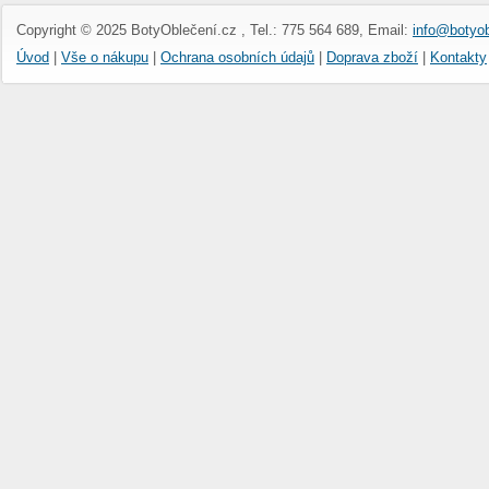
Copyright © 2025 BotyOblečení.cz , Tel.: 775 564 689, Email:
info@botyob
Úvod
|
Vše o nákupu
|
Ochrana osobních údajů
|
Doprava zboží
|
Kontakty