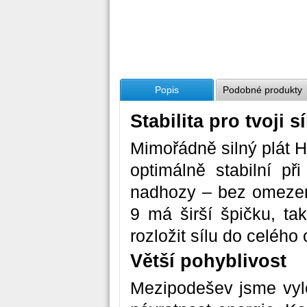
Popis
Podobné produkty
Stabilita pro tvoji sí
Mimořádně silný plát Hy
optimálně stabilní př
nadhozy – bez omezen
9 má širší špičku, ta
rozložit sílu do celého 
Větší pohyblivost
Mezipodešev jsme vyle