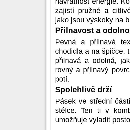
návratnost energie. K
zajistí pružné a citli
jako jsou výskoky na b
Přilnavost a odolno
Pevná a přilnavá tex
chodidla a na špičce, 
přilnavá a odolná, ja
rovný a přilnavý povr
potí.
Spolehlivě drží
Pásek ve střední část
stélce. Ten ti v kom
umožňuje vyladit posto