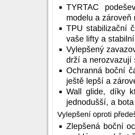
TYRTAC podešev,
modelu a zároveň m
TPU stabilizační č
vaše lifty a stabil
Vylepšený zavazov
drží a nerozvazují 
Ochranná boční čá
ještě lepší a záro
Wall glide, díky 
jednodušší, a bota
Vylepšení oproti před
Zlepšená boční oc