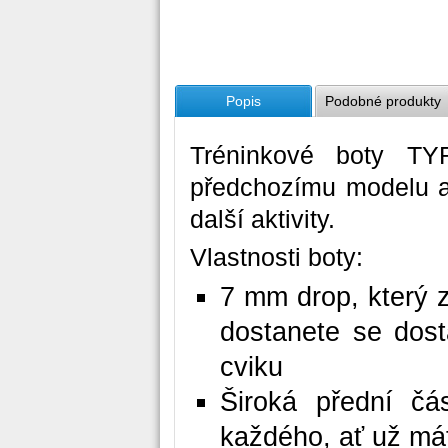
Popis
Podobné produkty
Tréninkové boty TYR
předchozímu modelu a 
další aktivity.
Vlastnosti boty:
7 mm drop, který za
dostanete se dos
cviku
Široká přední čá
každého, ať už mát