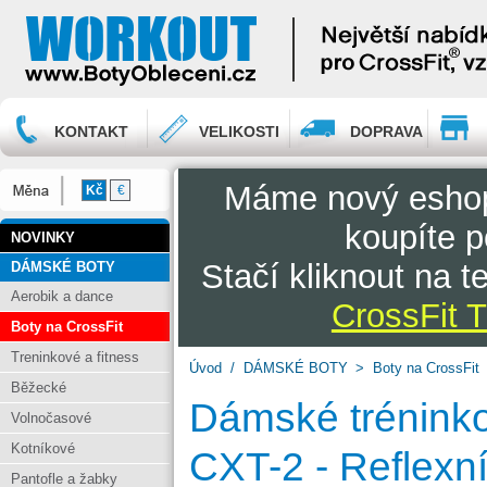
KONTAKT
VELIKOSTI
DOPRAVA
Máme nový esh
Kč
€
koupíte p
NOVINKY
Stačí kliknout na 
DÁMSKÉ BOTY
Aerobik a dance
CrossFit T
Boty na CrossFit
Treninkové a fitness
Úvod
/
DÁMSKÉ BOTY
>
Boty na CrossFit
Běžecké
Dámské tréninko
Volnočasové
Kotníkové
CXT-2 - Reflexní
Pantofle a žabky