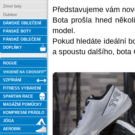
Zimní boty
Představujeme vám nové
Outdoor
Bota prošla hned několi
DÁMSKÉ OBLEČENÍ
model.
PÁNSKÉ BOTY
Pokud hledáte ideální bo
PÁNSKÉ OBLEČENÍ
DOPLŇKY
a spoustu dalšího, bota 
ROGUE
®
VHODNÉ NA CROSSFIT
VZPÍRÁNÍ
FITNESS VYBAVENÍ
SPARTAN RACE
MASÁŽNÍ POMŮCKY
KOMPRESNÍ PRÁDLO
JÓGA
AEROBIK