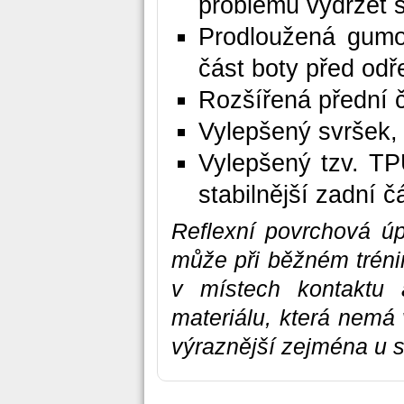
problému vydržet š
Prodloužená gumov
část boty před odř
Rozšířená přední 
Vylepšený svršek, k
Vylepšený tzv. TP
stabilnější zadní č
Reflexní povrchová ú
může při běžném tréni
v místech kontaktu 
materiálu, která nemá 
výraznější zejména u s