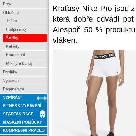
Boty
Kraťasy Nike Pro jsou z
Oblečení
která dobře odvádí pot 
Trička
Alespoň 50 % produktu 
Podprsenky
Šortky
vláken.
Kalhoty
Kompresní
Mikiny a bundy
Doplňky
Vybavení
Regenerace
VZPÍRÁNÍ
FITNESS VYBAVENÍ
SPARTAN RACE
MASÁŽNÍ POMŮCKY
KOMPRESNÍ PRÁDLO