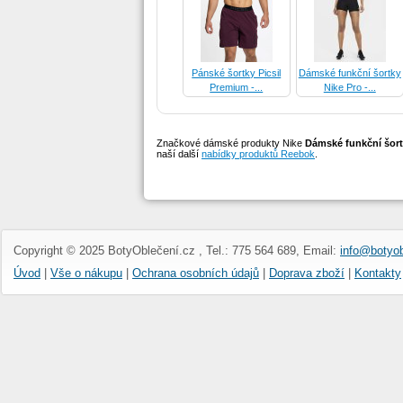
Pánské šortky Picsil
Dámské funkční šortky
Premium -...
Nike Pro -...
Značkové dámské produkty Nike
Dámské funkční šortk
naší další
nabídky produktů Reebok
.
Pánské šortky Relaxed-
Pánské šortky Relaxed-
fit blue-...
fit Green-...
Copyright © 2025 BotyOblečení.cz , Tel.: 775 564 689, Email:
info@botyob
Úvod
|
Vše o nákupu
|
Ochrana osobních údajů
|
Doprava zboží
|
Kontakty
Dámské legíny Picsil
Pánské šortky Relaxed-
Core - šedé
fit Black...