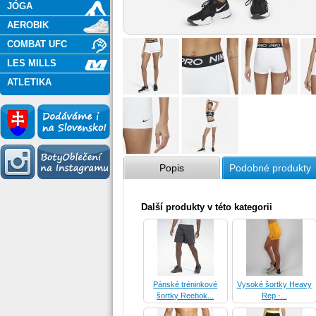
JÓGA
AEROBIK
COMBAT UFC
LES MILLS
ATLETIKA
Popis
Podobné produkty
Další produkty v této kategorii
Pánské tréninkové
Vysoké šortky Heavy
šortky Reebok...
Rep -...