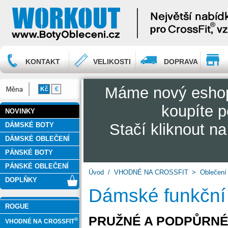
KONTAKT
VELIKOSTI
DOPRAVA
Máme nový esh
Kč
€
koupíte p
NOVINKY
Stačí kliknout n
DÁMSKÉ BOTY
DÁMSKÉ OBLEČENÍ
PÁNSKÉ BOTY
PÁNSKÉ OBLEČENÍ
Úvod
/
VHODNÉ NA CROSSFIT
>
Oblečení
DOPLŇKY
Dámské funkční 
ROGUE
PRUŽNÉ A PODPŮRNÉ
®
VHODNÉ NA CROSSFIT