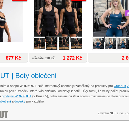
877 Kč
1 272 Kč
2 8
ušetříte 318 Kč
 | Boty oblečení
ovaném e-shopu WORKOUT. Náš internetový obchod je zaměřený na produkty pro
CrossFit
,
v
širokou paletu značek, které vás obléknou od hlavy k patě. Díky tomu, že velký počet pr
ší
prodejně WORKOUT
(v Praze 5), nebo zaslání na Vaší adresu maximálně do dvou pracov
blečení
a
doplňky
pro každého.
Zawoko NET s.r.o. -