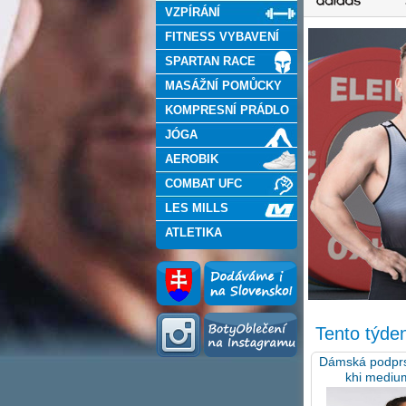
VZPÍRÁNÍ
FITNESS VYBAVENÍ
SPARTAN RACE
MASÁŽNÍ POMŮCKY
KOMPRESNÍ PRÁDLO
JÓGA
AEROBIK
COMBAT UFC
LES MILLS
ATLETIKA
Tento týde
Dámská podprs
khi mediu