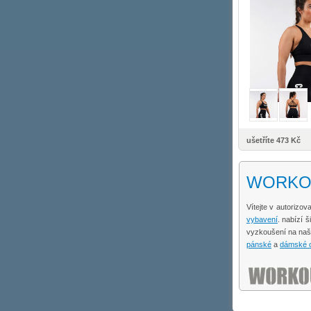
ušetříte 473 Kč
WORKOUT
Vítejte v autoriz
vybavení
. nabízí 
vyzkoušení na na
pánské
a
dámské o