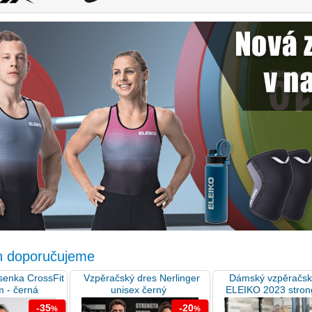
n doporučujeme
enka CrossFit
Vzpěračský dres Nerlinger
Dámský vzpěračsk
m - černá
unisex černý
ELEIKO 2023 stron
-35
-20
%
%