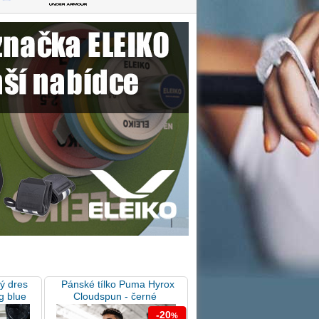
ý dres
Pánské tílko Puma Hyrox
g blue
Cloudspun - černé
-20
%