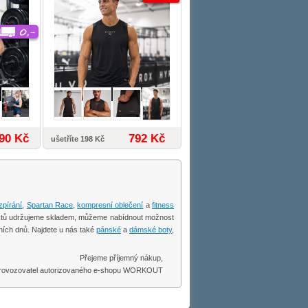
90 Kč
792 Kč
ušetříte 198 Kč
zpírání
,
Spartan Race
,
kompresní oblečení
a
fitness
oduktů udržujeme skladem, můžeme nabídnout možnost
ních dnů. Najdete u nás také
pánské
a
dámské boty
,
Přejeme příjemný nákup,
 provozovatel autorizovaného e-shopu WORKOUT