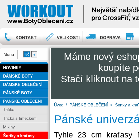
KONTAKT
VELIKOSTI
DOPRAVA
Máme nový esh
Kč
€
koupíte p
NOVINKY
Stačí kliknout na
DÁMSKÉ BOTY
DÁMSKÉ OBLEČENÍ
PÁNSKÉ BOTY
PÁNSKÉ OBLEČENÍ
Úvod
/
PÁNSKÉ OBLEČENÍ
>
Šortky a kra
Trička
Pánské univerzá
Trička s límečkem
Mikiny
Tyhle 23 cm kraťasy 
Šortky a kraťasy