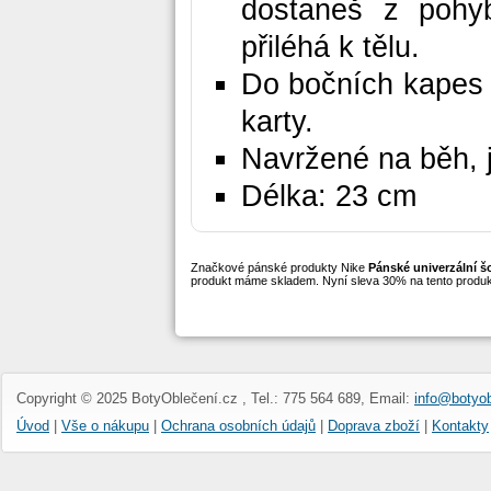
dostaneš z pohy
přiléhá k tělu.
Do bočních kapes 
karty.
Navržené na běh, j
Délka: 23 cm
Značkové pánské produkty Nike
Pánské univerzální š
produkt máme skladem. Nyní sleva 30% na tento produk
Copyright © 2025 BotyOblečení.cz , Tel.: 775 564 689, Email:
info@botyob
Úvod
|
Vše o nákupu
|
Ochrana osobních údajů
|
Doprava zboží
|
Kontakty