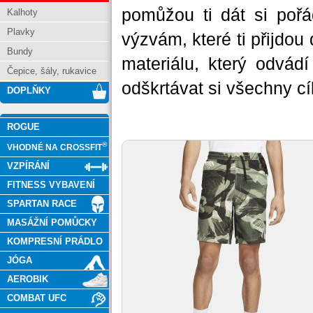
pomůžou ti dát si pořá
Kalhoty
Plavky
výzvám, které ti přijdou 
Bundy
materiálu, který odvád
Čepice, šály, rukavice
odškrtávat si všechny cíl
DOPLŇKY
ROGUE
®
VHODNÉ NA CROSSFIT
VZPÍRÁNÍ
FITNESS VYBAVENÍ
SPARTAN RACE
MASÁŽNÍ POMŮCKY
KOMPRESNÍ PRÁDLO
JÓGA
AEROBIK
COMBAT UFC