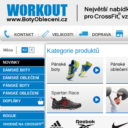
KONTAKT
VELIKOSTI
DOPRAVA
Kategorie produktů
Kč
€
NOVINKY
DÁMSKÉ BOTY
DÁMSKÉ OBLEČENÍ
PÁNSKÉ BOTY
PÁNSKÉ OBLEČENÍ
DOPLŇKY
ROGUE
®
VHODNÉ NA CROSSFIT