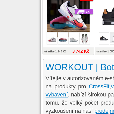
3 742 Kč
ušetříte 1 248 Kč
ušetříte 1 05
WORKOUT | Boty
Vítejte v autorizovaném e
na produkty pro
CrossFit
,
v
vybavení
. nabízí širokou p
tomu, že velký počet pro
vyzkoušení na naší
prodej