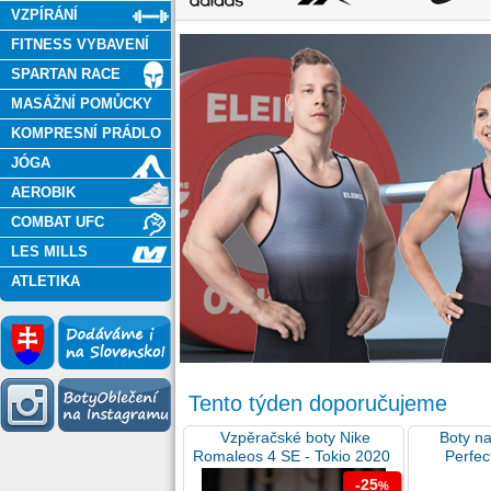
VZPÍRÁNÍ
FITNESS VYBAVENÍ
SPARTAN RACE
MASÁŽNÍ POMŮCKY
KOMPRESNÍ PRÁDLO
JÓGA
AEROBIK
COMBAT UFC
LES MILLS
ATLETIKA
Tento týden doporučujeme
Vzpěračské boty Nike
Boty n
Romaleos 4 SE - Tokio 2020
Perfect
-25
%