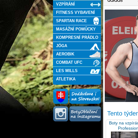
VZPÍRÁNÍ
FITNESS VYBAVENÍ
SPARTAN RACE
MASÁŽNÍ POMŮCKY
KOMPRESNÍ PRÁDLO
JÓGA
AEROBIK
COMBAT UFC
LES MILLS
ATLETIKA
Tento týde
Boty na vzpír
Profession