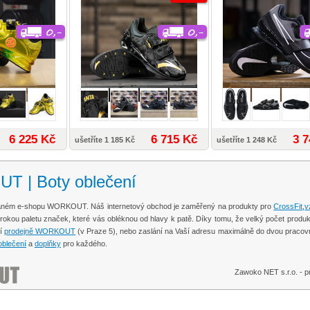
6 225 Kč
6 715 Kč
3 7
ušetříte 1 185 Kč
ušetříte 1 248 Kč
 | Boty oblečení
ovaném e-shopu WORKOUT. Náš internetový obchod je zaměřený na produkty pro
CrossFit
,
v
širokou paletu značek, které vás obléknou od hlavy k patě. Díky tomu, že velký počet pr
ší
prodejně WORKOUT
(v Praze 5), nebo zaslání na Vaší adresu maximálně do dvou pracov
blečení
a
doplňky
pro každého.
Zawoko NET s.r.o. -