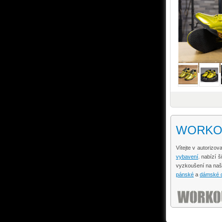
WORKOUT
Vítejte v autoriz
vybavení
. nabízí 
vyzkoušení na na
pánské
a
dámské o