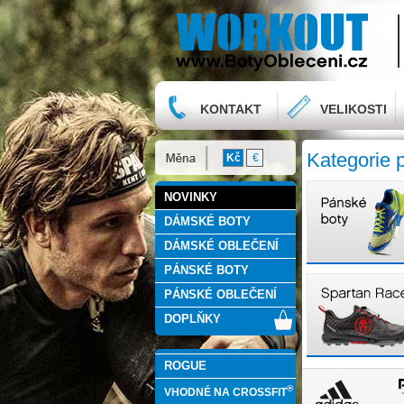
KONTAKT
VELIKOSTI
Kategorie 
Kč
€
NOVINKY
DÁMSKÉ BOTY
DÁMSKÉ OBLEČENÍ
PÁNSKÉ BOTY
PÁNSKÉ OBLEČENÍ
DOPLŇKY
ROGUE
®
VHODNÉ NA CROSSFIT