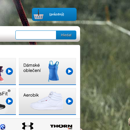
(prázdný)