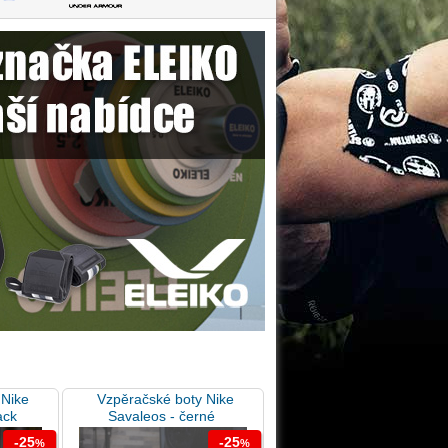
 Nike
Vzpěračské boty Nike
ack
Savaleos - černé
-25
-25
%
%