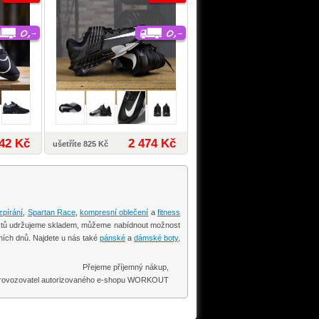
42 Kč
2 474 Kč
ušetříte 825 Kč
zpírání
,
Spartan Race
,
kompresní oblečení
a
fitness
oduktů udržujeme skladem, můžeme nabídnout možnost
ních dnů. Najdete u nás také
pánské
a
dámské boty
,
Přejeme příjemný nákup,
 provozovatel autorizovaného e-shopu WORKOUT