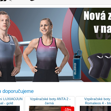
n doporučujeme
ání LUXIAOJUN
Vzpěračské boty ANTA 2 -
Vzpěračské boty
al - gold
černá
Romaleos 4 - bl
-15
%