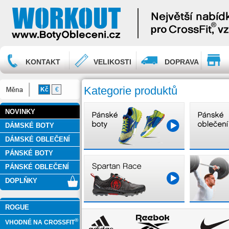
KONTAKT
VELIKOSTI
DOPRAVA
Kategorie produktů
Kč
€
NOVINKY
DÁMSKÉ BOTY
DÁMSKÉ OBLEČENÍ
PÁNSKÉ BOTY
PÁNSKÉ OBLEČENÍ
DOPLŇKY
ROGUE
®
VHODNÉ NA CROSSFIT