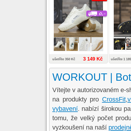
3 149 Kč
ušetříte 350 Kč
ušetříte 1 18
WORKOUT | Boty
Vítejte v autorizovaném e
na produkty pro
CrossFit
,
v
vybavení
. nabízí širokou p
tomu, že velký počet pro
vyzkoušení na naší
prodej