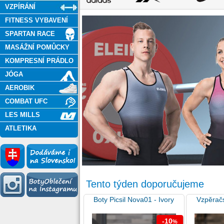
VZPÍRÁNÍ
FITNESS VYBAVENÍ
SPARTAN RACE
MASÁŽNÍ POMŮCKY
KOMPRESNÍ PRÁDLO
JÓGA
AEROBIK
COMBAT UFC
LES MILLS
ATLETIKA
Tento týden doporučujeme
Boty Picsil Nova01 - Ivory
Vzpěračs
-10
%