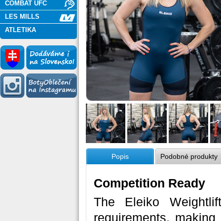
COMBAT UFC
LES MILLS
ATLETIKA
Popis
Podobné produkty
Competition Ready
The Eleiko Weightlift
requirements, making i