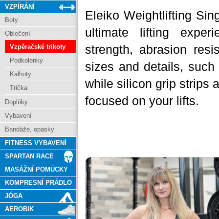
VZPÍRÁNÍ
Eleiko Weightlifting Sin
Boty
ultimate lifting exper
Oblečení
strength, abrasion res
Vzpěračské trikoty
Podkolenky
sizes and details, such 
Kalhoty
while silicon grip strips
Trička
focused on your lifts.
Doplňky
Vybavení
Bandáže, opasky
FITNESS VYBAVENÍ
SPARTAN RACE
MASÁŽNÍ POMŮCKY
KOMPRESNÍ PRÁDLO
JÓGA
AEROBIK