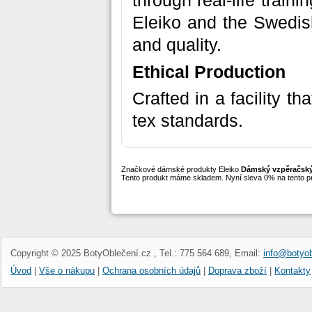
through real-life traini
Eleiko and the Swedish 
and quality.
Ethical Production
Crafted in a facility 
tex standards.
Značkové dámské produkty Eleiko
Dámský vzpěračský
Tento produkt máme skladem. Nyní sleva 0% na tento p
Copyright © 2025 BotyOblečení.cz , Tel.: 775 564 689, Email:
info@botyob
Úvod
|
Vše o nákupu
|
Ochrana osobních údajů
|
Doprava zboží
|
Kontakty