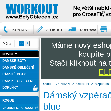
KONTAKT
VELIKOSTI
DOPRAVA
Máme nový esh
Kč
€
koupíte p
NOVINKY
Stačí kliknout na
DÁMSKÉ BOTY
DÁMSKÉ OBLEČENÍ
ELE
PÁNSKÉ BOTY
PÁNSKÉ OBLEČENÍ
Úvod
/
VZPÍRÁNÍ
>
Oblečení
>
Vzpěračské
DOPLŇKY
Dámský vzpěrač
ROGUE
blue
®
VHODNÉ NA CROSSFIT