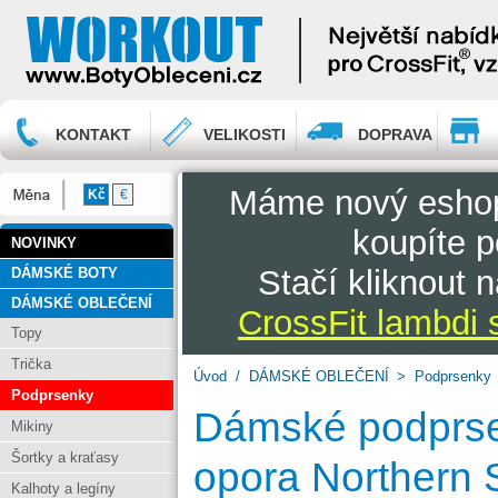
KONTAKT
VELIKOSTI
DOPRAVA
Máme nový esh
Kč
€
koupíte p
NOVINKY
Stačí kliknout 
DÁMSKÉ BOTY
DÁMSKÉ OBLEČENÍ
CrossFit lambdi s
Topy
Trička
Úvod
/
DÁMSKÉ OBLEČENÍ
>
Podprsenky
Podprsenky
Dámské podprsen
Mikiny
Šortky a kraťasy
opora Northern S
Kalhoty a legíny