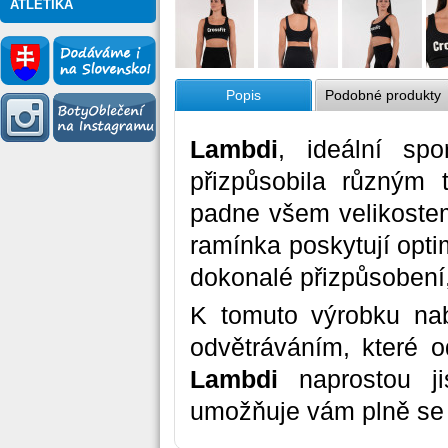
ATLETIKA
Popis
Podobné produkty
Lambdi
, ideální sp
přizpůsobila různým 
padne všem velikostem
ramínka poskytují optim
dokonalé přizpůsobení
K tomuto výrobku nab
odvětráváním, které o
Lambdi
naprostou j
umožňuje vám plně se s