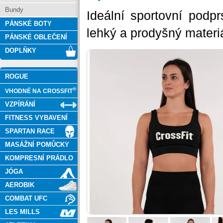
Bundy
Ideální sportovní podp
PÁNSKÉ BOTY
lehký a prodyšný materiá
PÁNSKÉ OBLEČENÍ
DOPLŇKY
ROGUE
®
VHODNÉ NA CROSSFIT
VZPÍRÁNÍ
FITNESS VYBAVENÍ
SPARTAN RACE
MASÁŽNÍ POMŮCKY
KOMPRESNÍ PRÁDLO
JÓGA
AEROBIK
COMBAT UFC
LES MILLS