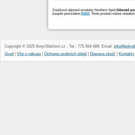
Značkové dámské produkty Northern Spirit
Dámské podp
koupíte pod kódem
NS53
. Tento produkt máme skladem.
Copyright © 2025 BotyOblečení.cz , Tel.: 775 564 689, Email:
info@botyob
Úvod
|
Vše o nákupu
|
Ochrana osobních údajů
|
Doprava zboží
|
Kontakty