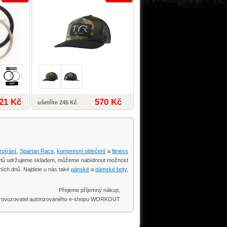
21 Kč
570 Kč
ušetříte 245 Kč
zpírání
,
Spartan Race
,
kompresní oblečení
a
fitness
oduktů udržujeme skladem, můžeme nabídnout možnost
ních dnů. Najdete u nás také
pánské
a
dámské boty
,
Přejeme příjemný nákup,
 provozovatel autorizovaného e-shopu WORKOUT