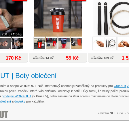
170 Kč
55 Kč
1 5
ušetříte 14 Kč
ušetříte 169 Kč
 | Boty oblečení
ovaném e-shopu WORKOUT. Náš internetový obchod je zaměřený na produkty pro
CrossFit
,
v
širokou paletu značek, které vás obléknou od hlavy k patě. Díky tomu, že velký počet pr
ší
prodejně WORKOUT
(v Praze 5), nebo zaslání na Vaší adresu maximálně do dvou pracov
blečení
a
doplňky
pro každého.
Zawoko NET s.r.o. -