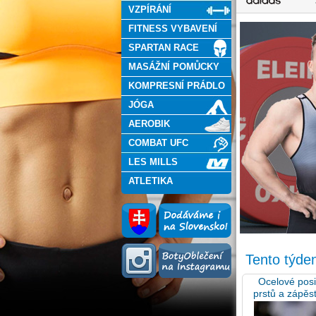
VZPÍRÁNÍ
FITNESS VYBAVENÍ
SPARTAN RACE
MASÁŽNÍ POMŮCKY
KOMPRESNÍ PRÁDLO
JÓGA
AEROBIK
COMBAT UFC
LES MILLS
ATLETIKA
Tento týde
Ocelové posi
prstů a zápěst
kg.