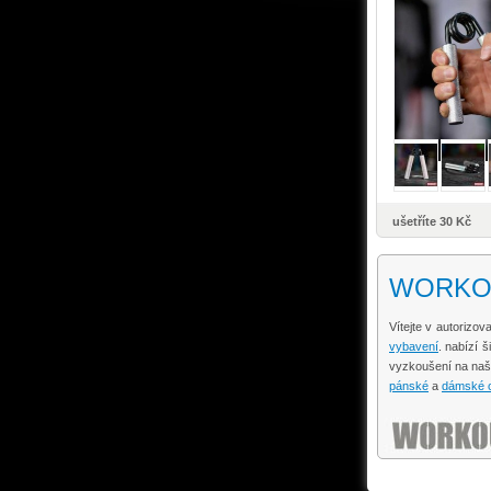
ušetříte 30 Kč
WORKOUT
Vítejte v autoriz
vybavení
. nabízí 
vyzkoušení na na
pánské
a
dámské o