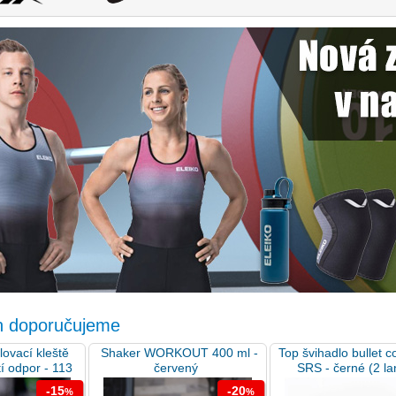
n doporučujeme
lovací kleště
Shaker WORKOUT 400 ml -
Top švihadlo bullet c
í odpor - 113
červený
SRS - černé (2 la
..
-15
-20
%
%