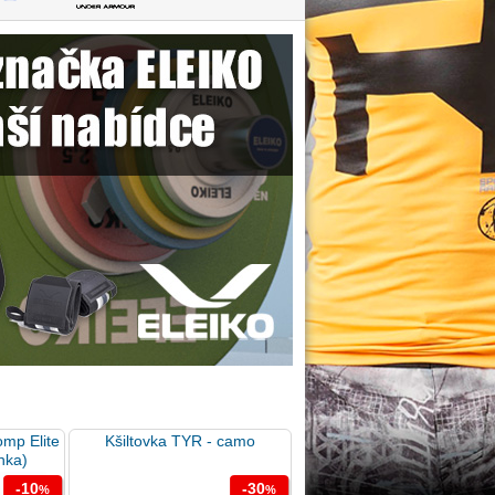
omp Elite
Kšiltovka TYR - camo
nka)
-10
-30
%
%