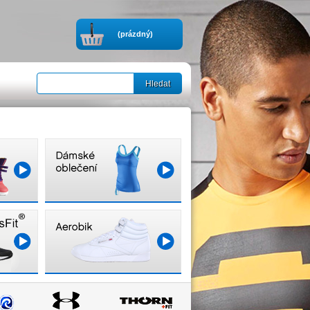
(prázdný)