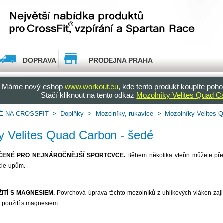
DOPRAVA
PRODEJNA PRAHA
Máme nový eshop
www.workout.eu
, kde tento produkt koupíte poho
Stačí kliknout na tento odkaz
Mozolníky Velites Quad C
É NA CROSSFIT
>
Doplňky
>
Mozolníky, rukavice
>
Mozolníky Velites 
y Velites Quad Carbon - šedé
ČENÉ PRO NEJNÁROČNĚJŠÍ SPORTOVCE.
Během několika vteřin můžete přej
cle-upům.
ITÍ S MAGNESIEM.
Povrchová úprava těchto mozolníků z uhlíkových vláken zaj
 použití s magnesiem.