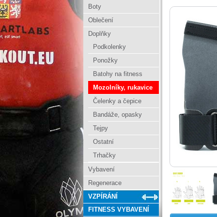
Boty
Oblečení
Doplňky
Podkolenky
Ponožky
Batohy na fitness
Mozolníky, rukavice
Čelenky a čepice
Bandáže, opasky
Tejpy
Ostatní
Trhačky
Vybavení
Regenerace
VZPÍRÁNÍ
FITNESS VYBAVENÍ