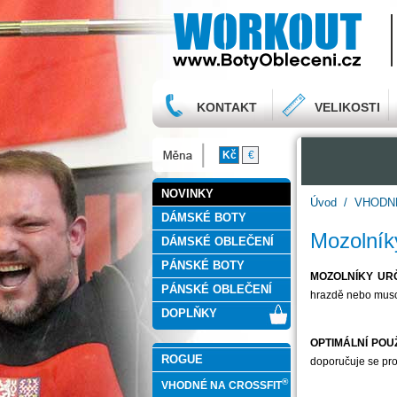
KONTAKT
VELIKOSTI
Kč
€
NOVINKY
Úvod
/
VHODN
DÁMSKÉ BOTY
Mozolník
DÁMSKÉ OBLEČENÍ
PÁNSKÉ BOTY
MOZOLNÍKY UR
PÁNSKÉ OBLEČENÍ
hrazdě nebo mus
DOPLŇKY
OPTIMÁLNÍ POUŽ
ROGUE
doporučuje se pro
®
VHODNÉ NA CROSSFIT