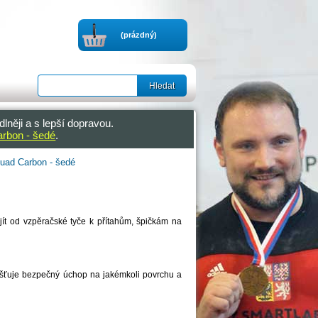
(prázdný)
dlněji a s lepší dopravou.
arbon - šedé
.
Quad Carbon - šedé
ít od vzpěračské tyče k přítahům, špičkám na
išťuje bezpečný úchop na jakémkoli povrchu a