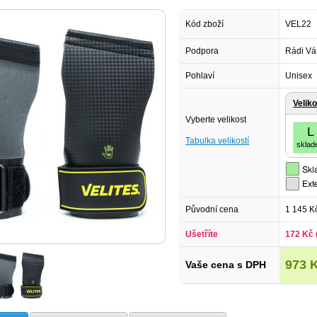
Kód zboží
VEL22
Podpora
Rádi Vá
Pohlaví
Unisex
Veliko
Vyberte velikost
L
Tabulka velikostí
sklad
Původní cena
1 145 K
Ušetříte
172 Kč 
973 
Vaše cena s DPH