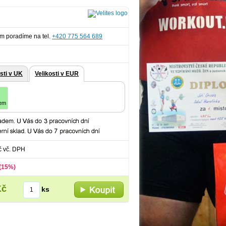
m poradíme na tel.
+420 775 564 689
sti v UK
Velikosti v EUR
em
č
vč. DPH
(15%)
Kč
ks