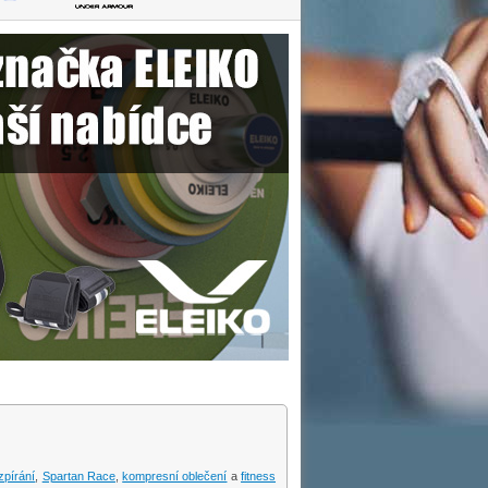
zpírání
,
Spartan Race
,
kompresní oblečení
a
fitness