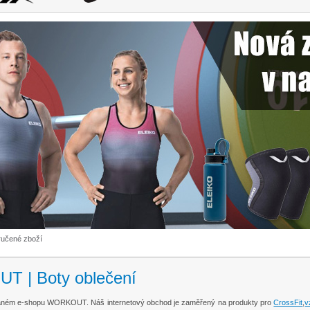
ručené zboží
 | Boty oblečení
ovaném e-shopu WORKOUT. Náš internetový obchod je zaměřený na produkty pro
CrossFit
,
v