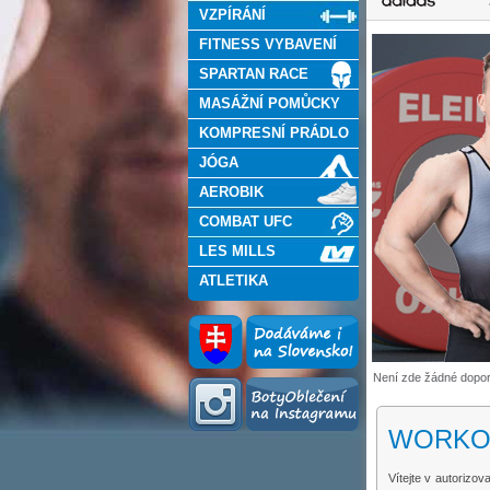
VZPÍRÁNÍ
FITNESS VYBAVENÍ
SPARTAN RACE
MASÁŽNÍ POMŮCKY
KOMPRESNÍ PRÁDLO
JÓGA
AEROBIK
COMBAT UFC
LES MILLS
ATLETIKA
Není zde žádné dopo
WORKOUT
Vítejte v autoriz